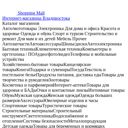
Shopping
Mall
Интернет-магазины Владивостока
Каталог магазинов
Авто/мототовары
Электроника
Для дома и офиса
Красота и
здоровье
Одежда и обувь
Спорт и туризм
Строительство и
ремонт
Для мам и их детей
Мебель
Прочее
Автозапчасти
Автоаксессуары
Шины/диски
Автоэлектроника
Бытовая техника
Климатическая техника
Компьютеры и
оргтехника / ПО
Аудио/фото/видео
Телефоны и мобильные
устройства
Хозяйственно-бытовые товары
Канцелярские
товары
Книги
Подарки и сувениры
Посуда
Текстиль и
постельное белье
Продукты питания, доставка еды
Товары для
творчества и рукоделия
Зоотовары
Косметика и парфюмерия
Интернет-аптеки
Товары для
здоровья и БАДы
Очки и контактные линзы
Интимные товары
Обувь
Мужская одежда
Женская одежда
Одежда больших
размеров
Аксессуары
Ювелирные изделия и часы
Спортивные товары
Туристические товары
Строительные материалы
Строительный
инструмент
Светотехника
Водоснабжение и
отопление
Системы безопасности
Металлопродукция
Детская одежда
Товары для беременных и кормящих