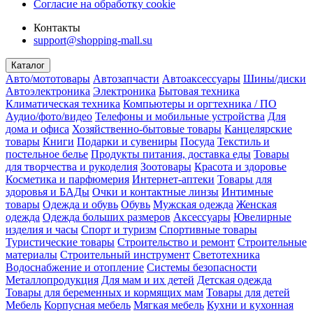
Согласие на обработку cookie
Контакты
support@shopping-mall.su
Каталог
Авто/мототовары
Автозапчасти
Автоаксессуары
Шины/диски
Автоэлектроника
Электроника
Бытовая техника
Климатическая техника
Компьютеры и оргтехника / ПО
Аудио/фото/видео
Телефоны и мобильные устройства
Для
дома и офиса
Хозяйственно-бытовые товары
Канцелярские
товары
Книги
Подарки и сувениры
Посуда
Текстиль и
постельное белье
Продукты питания, доставка еды
Товары
для творчества и рукоделия
Зоотовары
Красота и здоровье
Косметика и парфюмерия
Интернет-аптеки
Товары для
здоровья и БАДы
Очки и контактные линзы
Интимные
товары
Одежда и обувь
Обувь
Мужская одежда
Женская
одежда
Одежда больших размеров
Аксессуары
Ювелирные
изделия и часы
Спорт и туризм
Спортивные товары
Туристические товары
Строительство и ремонт
Строительные
материалы
Строительный инструмент
Светотехника
Водоснабжение и отопление
Системы безопасности
Металлопродукция
Для мам и их детей
Детская одежда
Товары для беременных и кормящих мам
Товары для детей
Мебель
Корпусная мебель
Мягкая мебель
Кухни и кухонная