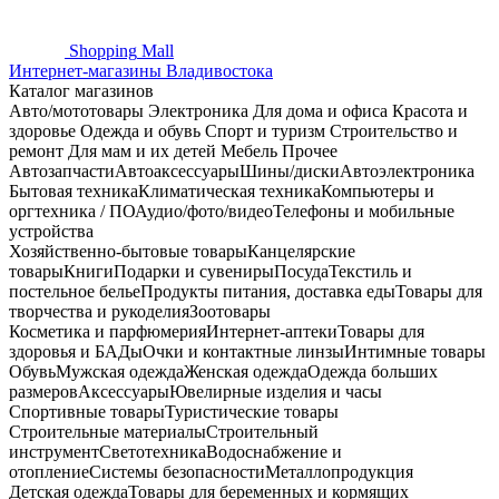
Shopping
Mall
Интернет-магазины Владивостока
Каталог магазинов
Авто/мототовары
Электроника
Для дома и офиса
Красота и
здоровье
Одежда и обувь
Спорт и туризм
Строительство и
ремонт
Для мам и их детей
Мебель
Прочее
Автозапчасти
Автоаксессуары
Шины/диски
Автоэлектроника
Бытовая техника
Климатическая техника
Компьютеры и
оргтехника / ПО
Аудио/фото/видео
Телефоны и мобильные
устройства
Хозяйственно-бытовые товары
Канцелярские
товары
Книги
Подарки и сувениры
Посуда
Текстиль и
постельное белье
Продукты питания, доставка еды
Товары для
творчества и рукоделия
Зоотовары
Косметика и парфюмерия
Интернет-аптеки
Товары для
здоровья и БАДы
Очки и контактные линзы
Интимные товары
Обувь
Мужская одежда
Женская одежда
Одежда больших
размеров
Аксессуары
Ювелирные изделия и часы
Спортивные товары
Туристические товары
Строительные материалы
Строительный
инструмент
Светотехника
Водоснабжение и
отопление
Системы безопасности
Металлопродукция
Детская одежда
Товары для беременных и кормящих