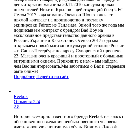
день открытия магазина 20.11.2016 консультировал
покупателей Никита Крылов – действующий боец UFC.
Летом 2017 года комания Октагон Шоп заключает
прямой контракт на производство и поставку
экипировки Fairtex из Таиланда. Зимой того же года мы
подписываем контракт с брендом Bad Boy на
эксклюзивное представительство данного бренда в
России, Украине и Казахстане. Осенью 2017 года мы
открываем новый магазин в культурной столице России
– г. Санкт-Петербург по адресу Суворовский проспект
23. Магазин очень красивый и просторный с большими
витринными окнами. Приходите к нам – мы найдем,
чем Вас заинтересовать.Мы заботимся о Вас и стараемся
быть ближе!
Подробнее
Перейти
на сайт
Reebok
Отзывов: 224
2.8
История всемирно известного бренда Reebok началась с
обыкновенного желания необыкновенного человека
иметь хорошую спортивную обувь. Видимо, Джозеф