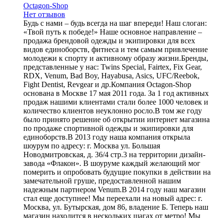
Octagon-Shop
Нет отзывов
Будь с нами – будь всегда на шаг впереди! Наш слоган:
«Твой путь к победе!» Наше основное направление –
продажа брендовой одежды и экипировки для всех
видов единоборств, фитнеса и тем самым привлечение
молодежи к спорту и активному образу жизни.Бренды,
представленные у нас: Twins Special, Fairtex, Fix Gear,
RDX, Venum, Bad Boy, Hayabusa, Asics, UFC/Reebok,
Fight Dentist, Revgear и др.Компания Octagon-Shop
основана в Москве 17 мая 2011 года. За 1 год активных
продаж нашими клиентами стали более 1000 человек и
количество клиентов неуклонно росло.В том же году
было принято решение об открытии интернет магазина
по продаже спортивной одежды и экипировки для
единоборств.В 2013 году наша компания открыла
шоурум по адресу: г. Москва ул. Большая
Новодмитровская, д. 36/4 стр.3 на территории дизайн-
завода «Флакон». В шоуруме каждый желающий мог
померить и опробовать будущие покупки в действии на
замечательной груше, предоставленной нашим
надежным партнером Venum.В 2014 году наш магазин
стал еще доступнее! Мы переехали на новый адрес: г.
Москва, ул. Бутырская, дом 86, владение Б. Теперь наш
магазин находится в нескольких шагах от метро! Мы