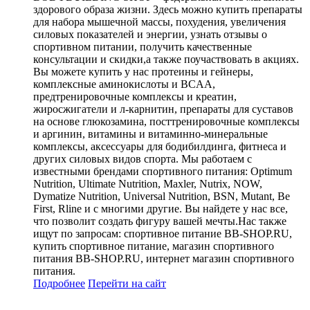
здорового образа жизни. Здесь можно купить препараты
для набора мышечной массы, похудения, увеличения
силовых показателей и энергии, узнать отзывы о
спортивном питании, получить качественные
консультации и скидки,а также поучаствовать в акциях.
Вы можете купить у нас протеины и гейнеры,
комплексные аминокислоты и BCAA,
предтренировочные комплексы и креатин,
жиросжигатели и л-карнитин, препараты для суставов
на основе глюкозамина, посттренировочные комплексы
и аргинин, витамины и витаминно-минеральные
комплексы, аксессуары для бодибилдинга, фитнеса и
других силовых видов спорта. Мы работаем с
известными брендами спортивного питания: Optimum
Nutrition, Ultimate Nutrition, Maxler, Nutrix, NOW,
Dymatize Nutrition, Universal Nutrition, BSN, Mutant, Be
First, Rline и c многими другие. Вы найдете у нас все,
что позволит создать фигуру вашей мечты.Нас также
ищут по запросам: спортивное питание BB-SHOP.RU,
купить спортивное питание, магазин спортивного
питания BB-SHOP.RU, интернет магазин спортивного
питания.
Подробнее
Перейти
на сайт