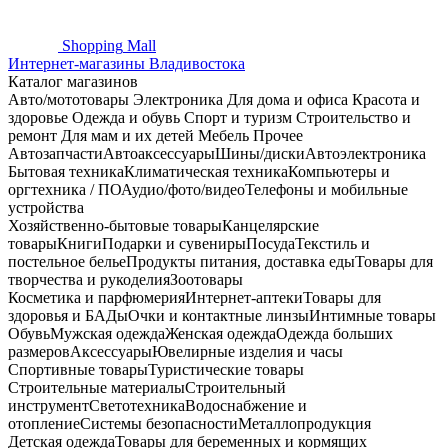
Shopping
Mall
Интернет-магазины Владивостока
Каталог магазинов
Авто/мототовары
Электроника
Для дома и офиса
Красота и
здоровье
Одежда и обувь
Спорт и туризм
Строительство и
ремонт
Для мам и их детей
Мебель
Прочее
Автозапчасти
Автоаксессуары
Шины/диски
Автоэлектроника
Бытовая техника
Климатическая техника
Компьютеры и
оргтехника / ПО
Аудио/фото/видео
Телефоны и мобильные
устройства
Хозяйственно-бытовые товары
Канцелярские
товары
Книги
Подарки и сувениры
Посуда
Текстиль и
постельное белье
Продукты питания, доставка еды
Товары для
творчества и рукоделия
Зоотовары
Косметика и парфюмерия
Интернет-аптеки
Товары для
здоровья и БАДы
Очки и контактные линзы
Интимные товары
Обувь
Мужская одежда
Женская одежда
Одежда больших
размеров
Аксессуары
Ювелирные изделия и часы
Спортивные товары
Туристические товары
Строительные материалы
Строительный
инструмент
Светотехника
Водоснабжение и
отопление
Системы безопасности
Металлопродукция
Детская одежда
Товары для беременных и кормящих