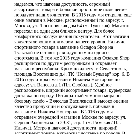
надеемся, что шаговая доступность, огромный
ассортимент товара и большое просторное помещение
порадуют наших клиентов. В 2015 году мы открыли еще
один магазин в Москве, расположенный по адресу: г.
Москва, ул. Люсиновская дом 64 (м. Тульская). Магазин
переехал на один дом ближе к центру. Для более
комфортного обслуживания покупателей. Этот магазин
является хорошим примером нашего уровня. Наличие
спортивного товара в магазине Octagon Shop на
Тульской не оставит равнодушным ни одного
спортсмена. В том же 2015 году компания Octagon Shop
расширяется по другим республикам и открывает
магазин в республике Крым по адресу: г. Севастополь,
площадь Восставших д.4, ТК "Новый Бульвар" кор. 6. В
2016 году открыт магазин в Нижнем Новгороде по
адресу: ул. Ванеева д.1 (Пл. Свободы). Удобное
расположение, широкий ассортимент товара, курьерская
доставка по городу. Пятикратный чемпион мира по
боевому самбо – Вячеслав Василевский высоко оценил
качество продукции и обслуживания, побывав в
магазине в Нижнем Новгороде. В 2016 году мы
открываем очередной магазин в Москве по адресу: ул.
Сергия Радонежского 29-31, стр. 1 (м. Римская / Пл.
Ильича). Метро в шаговой доступности, широкий
ассортимент товара, курьерская доставка по городу. В