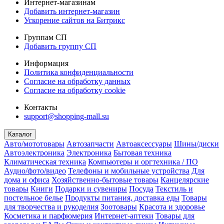
Интернет-магазинам
Добавить интернет-магазин
Ускорение сайтов на Битрикс
Группам СП
Добавить группу СП
Информация
Политика конфиденциальности
Согласие на обработку данных
Согласие на обработку cookie
Контакты
support@shopping-mall.su
Каталог
Авто/мототовары
Автозапчасти
Автоаксессуары
Шины/диски
Автоэлектроника
Электроника
Бытовая техника
Климатическая техника
Компьютеры и оргтехника / ПО
Аудио/фото/видео
Телефоны и мобильные устройства
Для
дома и офиса
Хозяйственно-бытовые товары
Канцелярские
товары
Книги
Подарки и сувениры
Посуда
Текстиль и
постельное белье
Продукты питания, доставка еды
Товары
для творчества и рукоделия
Зоотовары
Красота и здоровье
Косметика и парфюмерия
Интернет-аптеки
Товары для