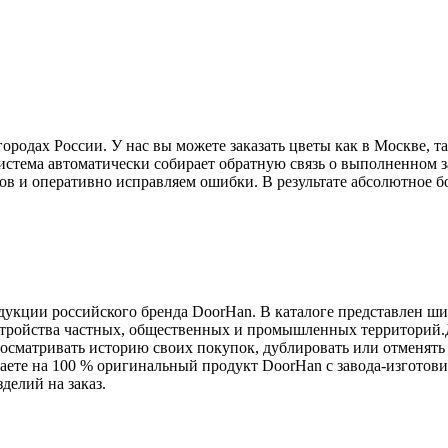
дах России. У нас вы можете заказать цветы как в Москве, так
истема автоматически собирает обратную связь о выполненном з
ов и оперативно исправляем ошибки. В результате абсолютное б
дукции российского бренда DoorHan. В каталоге представлен ш
устройства частных, общественных и промышленных территорий.
осматривать историю своих покупок, дублировать или отменять 
аете на 100 % оригинальный продукт DoorHan с завода-изготови
делий на заказ.