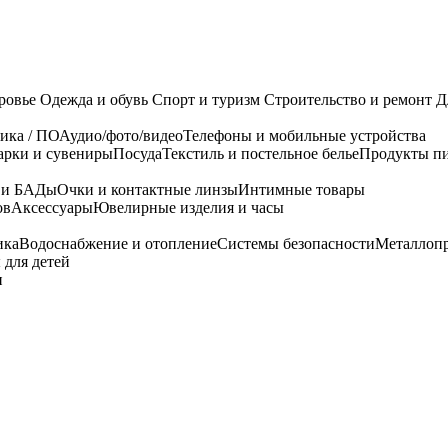
ровье
Одежда и обувь
Спорт и туризм
Строительство и ремонт
Д
ика / ПО
Аудио/фото/видео
Телефоны и мобильные устройства
арки и сувениры
Посуда
Текстиль и постельное белье
Продукты пи
я и БАДы
Очки и контактные линзы
Интимные товары
ов
Аксессуары
Ювелирные изделия и часы
ика
Водоснабжение и отопление
Системы безопасности
Металлоп
 для детей
и