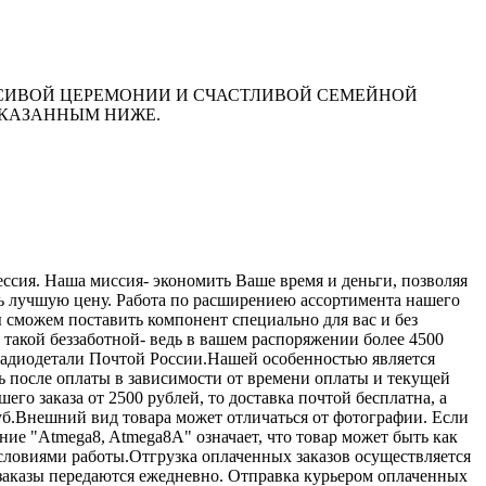
РАСИВОЙ ЦЕРЕМОНИИ И СЧАСТЛИВОЙ СЕМЕЙНОЙ
УКАЗАННЫМ НИЖЕ.
сия. Наша миссия- экономить Ваше время и деньги, позволяя
ь лучшую цену. Работа по расширениею ассортимента нашего
ы сможем поставить компонент специально для вас и без
такой беззаботной- ведь в вашем распоряжении более 4500
ь радиодетали Почтой России.Нашей особенностью является
ень после оплаты в зависимости от времени оплаты и текущей
го заказа от 2500 рублей, то доставка почтой бесплатна, а
руб.Внешний вид товара может отличаться от фотографии. Если
ние "Atmega8, Atmega8A" означает, что товар может быть как
условиями работы.Отгрузка оплаченных заказов осуществляется
заказы передаются ежедневно. Отправка курьером оплаченных