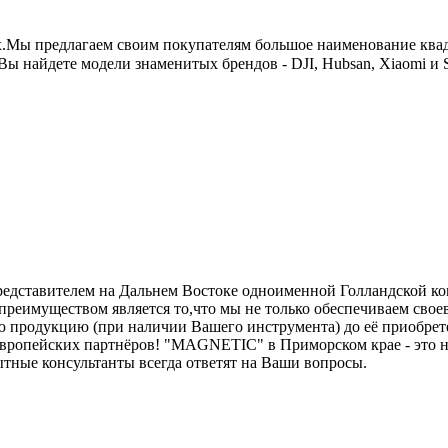
x.Мы предлагаем своим покупателям большое наименование ква
найдете модели знаменитых брендов - DJI, Hubsan, Xiaomi и
ставителем на Дальнем Востоке одноименной Голландской комп
реимуществом является то,что мы не только обеспечиваем свое
одукцию (при наличии Вашего инструмента) до её приобретен
вропейских партнёров! "MAGNETIC" в Приморском крае - это не 
пытные консультанты всегда ответят на Ваши вопросы.