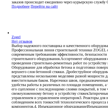
заказов происходит ежедневно через курьерскую службу 
Подробнее
Перейти
на сайт
Zogel
Нет отзывов
Выбор надежного поставщика и качественного оборудовани
Профессиональная линия строительной техники ZOGEL от
современным требованиям эффективности, безопасности
строительного оборудования.Ассортимент оборудования 
проведения строительно-ремонтных работ по устройств
Оборудование для обработки бетона и подготовки пове
верхнего слоя бетонной стяжки. Дробеструйное оборудо
представлены несколькими моделями разной мощности дл
вместительным баком. Нарезчики швов, предназначенные 
удобства работы в различных по площади помещениях, а
его сцепление с последующими слоями покрытий, в том ч
свежеуложенному бетону и устройству стяжекЗатирочны
управлением и управлением оператором3. Реакторы дл
соблюдением всех тонкостей технологического процесса
компонентов.4. Инъекционное оборудованиеИнъекционно