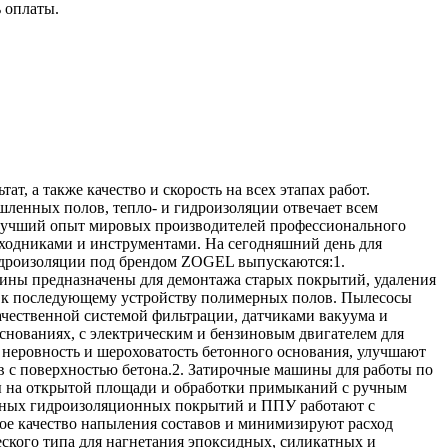
 оплаты.
, а также качество и скорость на всех этапах работ.
ленных полов, тепло- и гидроизоляции отвечает всем
лучший опыт мировых производителей профессионального
сходниками и инструментами. На сегодняшний день для
идроизоляции под брендом ZOGEL выпускаются:1.
ины предназначены для демонтажа старых покрытий, удаления
а к последующему устройству полимерных полов. Пылесосы
чественной системой фильтрации, датчиками вакуума и
снованиях, с электрическим и бензиновым двигателем для
 неровность и шероховатость бетонного основания, улучшают
в с поверхностью бетона.2. Затирочные машины для работы по
ы на открытой площади и обработки примыканий с ручным
тных гидроизоляционных покрытий и ППУ работают с
ое качество напыления составов и минимизируют расход
кого типа для нагнетания эпоксидных, силикатных и