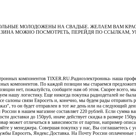
ОВОЛЬНЫЕ МОЛОДОЖЕНЫ НА СВАДЬБЕ. ЖЕЛАЕМ ВАМ К
АЗИНА МОЖНО ПОСМОТРЕТЬ, ПЕРЕЙДЯ ПО ССЫЛКАМ, 
ктронных компонентов TIXER.RU.Радиоэлектроника- наша профес
ронных компонентов. По каждой позиции мы стараемся предложит
озиции нет, пожалуйста, сообщите нам об этом. Скорее всего, м
ем нашу логистику. Еще никогда покупка радиодеталей не была 
 все салоны связи Евросеть и, конечно, мы будем рады отправит
аказ", то он будет отправлен в тот же день или на следующий д
оссии в нашем магазине составляет 220 рублей. Если сумма ваше
сти доставки до 150руб, иначе действует скидка в размере 150
овар может отличаться в зависимости от партии, например описа
няйте у менеджера. Совершая покупку у нас, Вы соглашаетесь с 
лужбы Евросеть, Яндекс.Доставка. На Почту России оплаченные 