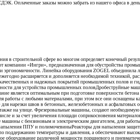
СДЭК. Оплаченные заказы можно забрать из нашего офиса в день
я в строительной сфере во многом определяет конечный результат
 компании «Ингри», предназначенная для обустройства промыш
 и эргономичности. Линейка оборудования ZOGEL объединила 
ежегодно расширяется и дополняется необходимой техникой, ра
у качественных и надежных покрытий промышленных полов и г
рхности для устройства промышленных половДробеструйные маш
вание является оптимальным при подготовке поверхности бетон
я работы с любыми материалами, при этом все они оснащены ка
для нарезки швов в бетонных, железобетонных и асфальтовых о
 также на улице. Фрезеровальные машины, создают необходимую
исле и за счет увеличения площади соприкосновения материало
е машины с бензиновым и электрическим двигателем, для работ
я напыления ППУ и полимочевиныРеакторы для напыления защи
 по поддержанию температуры и давления, а обеспечивают высок
е оборудование различной мощности поршневого и пневматичес