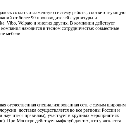
далось создать отлаженную систему работы, соответствующую
ваний от более 90 производителей фурнитуры и
eka, Vibo, Volpato и многих других. В компании действует
 компания находится в тесном сотрудничестве: совместные
не мебели.
шая отечественная специализированная сеть с самым широким
орусии, доставка осуществляется во все регионы России и
и научиться правилам), участвует в крупных мероприятиях
). При Мосигре действует мафклуб для тех, кто увлекается