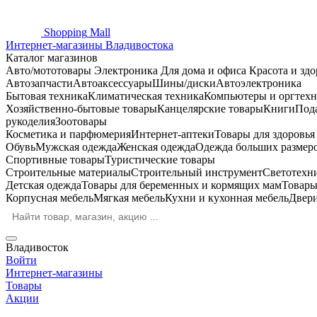
Shopping
Mall
Интернет-магазины Владивостока
Каталог магазинов
Авто/мототовары
Электроника
Для дома и офиса
Красота и здо
Автозапчасти
Автоаксессуары
Шины/диски
Автоэлектроника
Бытовая техника
Климатическая техника
Компьютеры и оргтехн
Хозяйственно-бытовые товары
Канцелярские товары
Книги
Под
рукоделия
Зоотовары
Косметика и парфюмерия
Интернет-аптеки
Товары для здоровь
Обувь
Мужская одежда
Женская одежда
Одежда больших размер
Спортивные товары
Туристические товары
Строительные материалы
Строительный инструмент
Светотехн
Детская одежда
Товары для беременных и кормящих мам
Товары
Корпусная мебель
Мягкая мебель
Кухни и кухонная мебель
Двер
Владивосток
Войти
Интернет-магазины
Товары
Акции