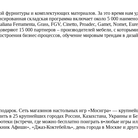
й фурнитуры и комплектующих материалов. За это время нам у
нсированная складская программа включает около 5 000 наимено
ana Ferramenta, Grass, FGV, Cinetto, Proadec, Gamet, Nomet, Eur
веряют 15 000 партнеров – производителей мебели, с которыми
остроения бизнес-процессов, обучение мировым трендам в дизай
 подарок. Сеть магазинов настольных игр «Мосигра» — крупней
ть в 25 крупнейших городах России, Казахстана, Украины и Бел
отеки (встречи, где можно бесплатно поиграть в•любые игры ил
кник Афиши», «Джаз-Коктебейль», день города в Москве и другие