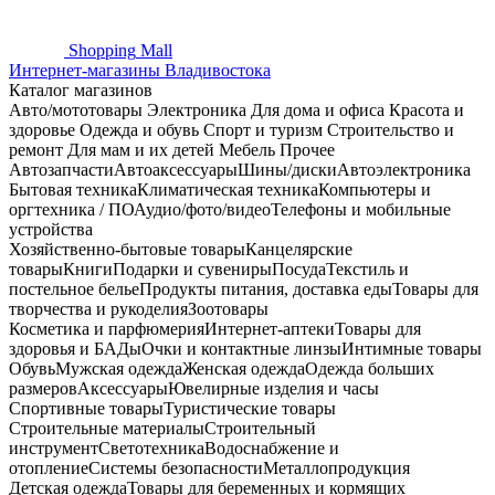
Shopping
Mall
Интернет-магазины Владивостока
Каталог магазинов
Авто/мототовары
Электроника
Для дома и офиса
Красота и
здоровье
Одежда и обувь
Спорт и туризм
Строительство и
ремонт
Для мам и их детей
Мебель
Прочее
Автозапчасти
Автоаксессуары
Шины/диски
Автоэлектроника
Бытовая техника
Климатическая техника
Компьютеры и
оргтехника / ПО
Аудио/фото/видео
Телефоны и мобильные
устройства
Хозяйственно-бытовые товары
Канцелярские
товары
Книги
Подарки и сувениры
Посуда
Текстиль и
постельное белье
Продукты питания, доставка еды
Товары для
творчества и рукоделия
Зоотовары
Косметика и парфюмерия
Интернет-аптеки
Товары для
здоровья и БАДы
Очки и контактные линзы
Интимные товары
Обувь
Мужская одежда
Женская одежда
Одежда больших
размеров
Аксессуары
Ювелирные изделия и часы
Спортивные товары
Туристические товары
Строительные материалы
Строительный
инструмент
Светотехника
Водоснабжение и
отопление
Системы безопасности
Металлопродукция
Детская одежда
Товары для беременных и кормящих