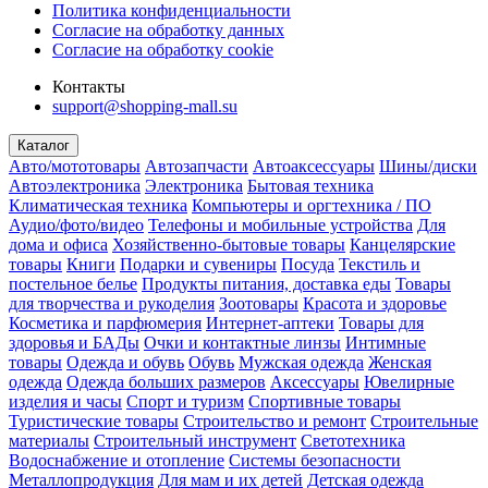
Политика конфиденциальности
Согласие на обработку данных
Согласие на обработку cookie
Контакты
support@shopping-mall.su
Каталог
Авто/мототовары
Автозапчасти
Автоаксессуары
Шины/диски
Автоэлектроника
Электроника
Бытовая техника
Климатическая техника
Компьютеры и оргтехника / ПО
Аудио/фото/видео
Телефоны и мобильные устройства
Для
дома и офиса
Хозяйственно-бытовые товары
Канцелярские
товары
Книги
Подарки и сувениры
Посуда
Текстиль и
постельное белье
Продукты питания, доставка еды
Товары
для творчества и рукоделия
Зоотовары
Красота и здоровье
Косметика и парфюмерия
Интернет-аптеки
Товары для
здоровья и БАДы
Очки и контактные линзы
Интимные
товары
Одежда и обувь
Обувь
Мужская одежда
Женская
одежда
Одежда больших размеров
Аксессуары
Ювелирные
изделия и часы
Спорт и туризм
Спортивные товары
Туристические товары
Строительство и ремонт
Строительные
материалы
Строительный инструмент
Светотехника
Водоснабжение и отопление
Системы безопасности
Металлопродукция
Для мам и их детей
Детская одежда